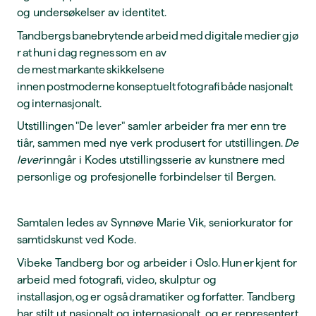
og undersøkelser av identitet.
Tandbergs banebrytende arbeid med digitale medier gjø
r at hun i dag regnes som en av
de mest markante skikkelsene
innen postmoderne konseptuelt fotografi både nasjonalt
og internasjonalt.
Utstillingen
"De lever"
samler arbeider fra mer enn tre
tiår, sammen med nye verk produsert for utstillingen.
De
lever
inngår i Kodes utstillingsserie av kunstnere med
personlige og profesjonelle forbindelser til Bergen.
Samtalen ledes av Synnøve Marie Vik, seniorkurator for
samtidskunst ved Kode.
Vibeke Tandberg bor og arbeider i Oslo. Hun er kjent for
arbeid med fotografi, video, skulptur og
installasjon, og er også dramatiker og forfatter. Tandberg
har stilt ut nasjonalt og internasjonalt, og er representert