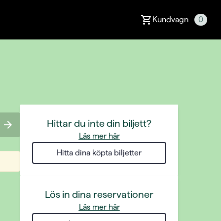
Kundvagn
0
Hittar du inte din biljett?
Läs mer här
Hitta dina köpta biljetter
Lös in dina reservationer
Läs mer här