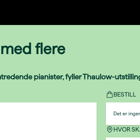
é med flere
tredende pianister, fyller Thaulow-utstilli
BESTILL
Det er ingen
HVOR SK