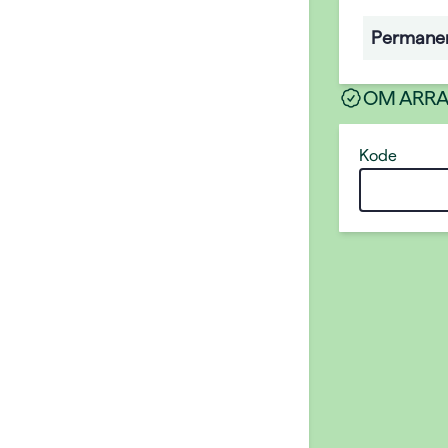
Permane
OM ARR
Kode