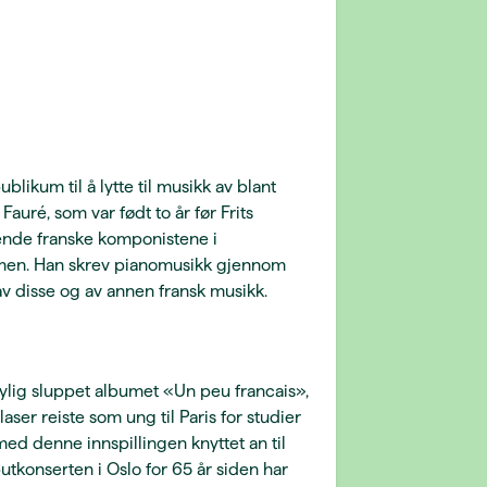
blikum til å lytte til musikk av blant
auré, som var født to år før Frits
ende franske komponistene i
en. Han skrev pianomusikk gjennom
 av disse og av annen fransk musikk.
r nylig sluppet albumet «Un peu francais»,
ser reiste som ung til Paris for studier
d denne innspillingen knyttet an til
butkonserten i Oslo for 65 år siden har