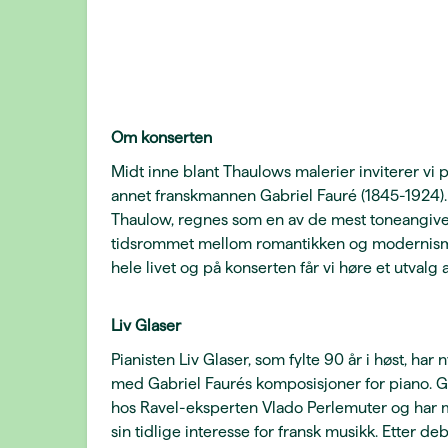
Om konserten
Midt inne blant Thaulows malerier inviterer vi pu
annet franskmannen Gabriel Fauré (1845-1924). F
Thaulow, regnes som en av de mest toneangiv
tidsrommet mellom romantikken og modernism
hele livet og på konserten får vi høre et utvalg
Liv Glaser
Pianisten Liv Glaser, som fylte 90 år i høst, ha
med Gabriel Faurés komposisjoner for piano. Gla
hos Ravel-eksperten Vlado Perlemuter og har me
sin tidlige interesse for fransk musikk. Etter de