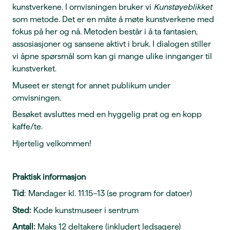
kunstverkene. I omvisningen bruker vi
Kunstøyeblikket
som metode. Det er en måte å møte kunstverkene med
fokus på her og nå. Metoden består i å ta fantasien,
assosiasjoner og sansene aktivt i bruk. I dialogen stiller
vi åpne spørsmål som kan gi mange ulike innganger til
kunstverket.
Museet er stengt for annet publikum under
omvisningen.
Besøket avsluttes med en hyggelig prat og en kopp
kaffe/te.
Hjertelig velkommen!
Praktisk informasjon
Tid
: Mandager kl. 11.15–13 (se program for datoer)
Sted:
Kode kunstmuseer i sentrum
Antall:
Maks 12 deltakere (inkludert ledsagere)