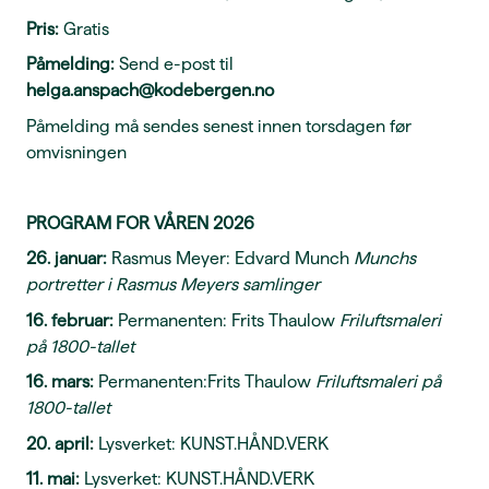
Pris:
Gratis
Påmelding:
Send e-post til
helga.anspach@kodebergen.no
Påmelding må sendes senest innen torsdagen før
omvisningen
PROGRAM FOR VÅREN 2026
26. januar:
Rasmus Meyer: Edvard Munch
Munchs
portretter i Rasmus Meyers samlinger
16. februar:
Permanenten: Frits Thaulow
Friluftsmaleri
på 1800-tallet
16. mars:
Permanenten:Frits Thaulow
Friluftsmaleri på
1800-tallet
20. april:
Lysverket: KUNST.HÅND.VERK
11. mai:
Lysverket: KUNST.HÅND.VERK